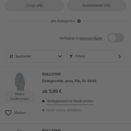
Clogs
(48)
Gummistiefel
(39)
alle Kategorien
Verfügbar in
meinem Markt
Bestseller
Filtern
Bestseller
BULLSTAR
Preis aufsteigend
Einlegesohle, grau, Filz, Gr. 44/45
Preis absteigend
ab
5,99 €
Weitere
Bewertung
Ausführungen
Verfügbarkeit im Markt prüfen
Nicht online erhältlich
Merken
BULLSTAR