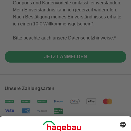
Coupons und Kartenvorteile umfasst, einverstanden.
Mein Einverständnis kann ich jederzeit widerrufen.
Nach Bestätigung meines Einverständnisses erhalte
ich einen
10 € Willkommensgutschein
*.
Bitte beachte auch unsere
Datenschutzhinweise
.
JETZT ANMELDEN
Unsere Zahlungsarten