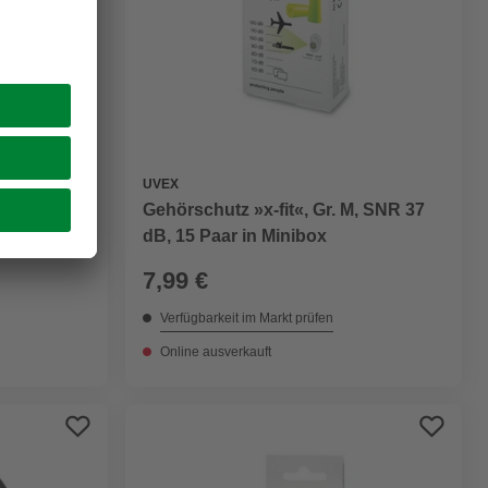
UVEX
, Cat3
Gehörschutz »x-fit«, Gr. M, SNR 37
dB, 15 Paar in Minibox
7,99 €
Verfügbarkeit im Markt prüfen
Online ausverkauft