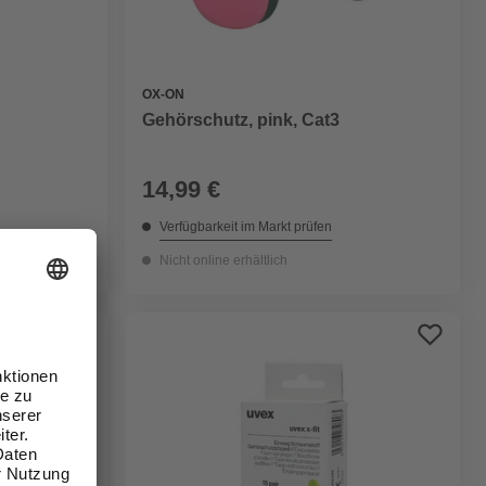
OX-ON
Gehörschutz, pink, Cat3
14,99 €
Verfügbarkeit im Markt prüfen
Nicht online erhältlich