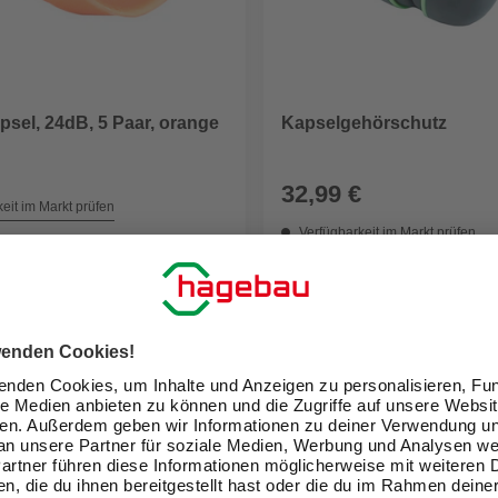
psel, 24dB, 5 Paar, orange
Kapselgehörschutz
32,99 €
eit im Markt prüfen
Verfügbarkeit im Markt prüfen
 10.08. - 12.08.
Nicht online erhältlich