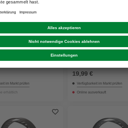
OX-ON
Gehörschutz, schwarz/rot
hutz-Set, rot/schwarz/weiß
19,99 €
eit im Markt prüfen
Verfügbarkeit im Markt prüfen
ne erhältlich
Online ausverkauft