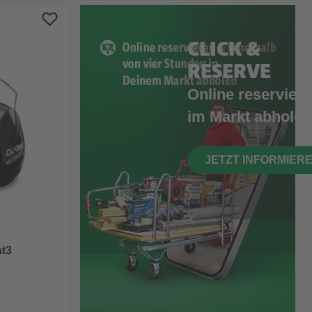
CLICK &
RESERVE
Online reserviere
im Markt abholen
JETZT INFORMIER
at3