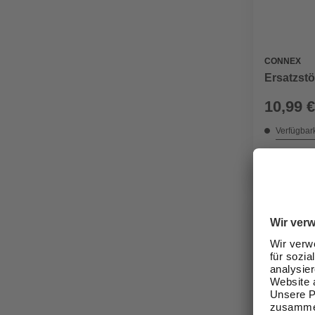
CONNEX
Ersatzstö
10,99 €
Verfügbark
lieferbar
Zustellung