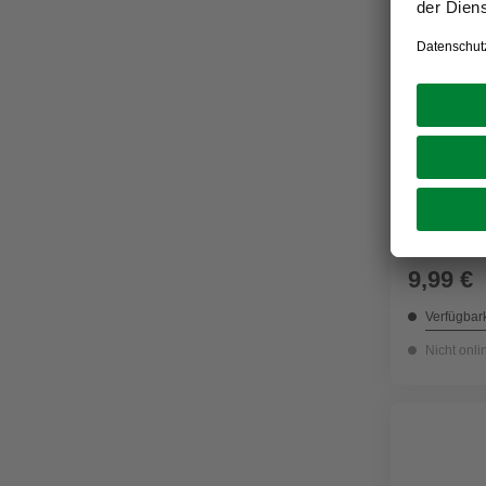
GO/ON!
Arbeitssc
9,99 €
Verfügbark
Nicht onli