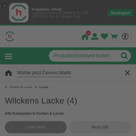
hagebau shop
Anzeigen
hagebau connect GmbH & Co. KG
KOSTENLOS- In Google Play
Wähle jetzt Deinen Markt
Farben & Lacke
Lacke
Wilckens Lacke
(4)
Alle Kategorien in Farben & Lacke
Lacke
(888)
Beize
(58)