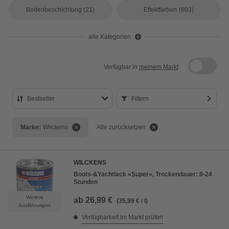
Bodenbeschichtung
(21)
Effektfarben
(803)
alle Kategorien
Verfügbar in
meinem Markt
Bestseller
Filtern
Bestseller
Marke:
Wilckens
Alle zurücksetzen
Preis aufsteigend
Preis absteigend
WILCKENS
Bewertung
Boots-&Yachtlack »Super«, Trockendauer: 8-24
Stunden
Weitere
ab
26,99 €
(35,99 € / l)
Ausführungen
Verfügbarkeit im Markt prüfen