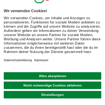
Bodenführung.
Welche Arten gibt es?
Die Modelle unterscheiden sich vor allem durch die Art des
Schienensystems. Neben Schiebetüren, die in einer
Laufschiene an der Wand und zusätzlich in einer
Bodenführung laufen, gibt es auch Schwebetüren und
Hebeschiebetüren. Hebeschiebetüren werden angehoben
und dann zur Seite geschoben. Mit dem Griff kannst Du sie
arretieren. Sie eignen sich insbesondere für den
Außenraum.
Was ist der Unterschied zwischen Schiebe- und
Schwebetüren?
Schwebetüren laufen lediglich in der oberen Schiene. Sie