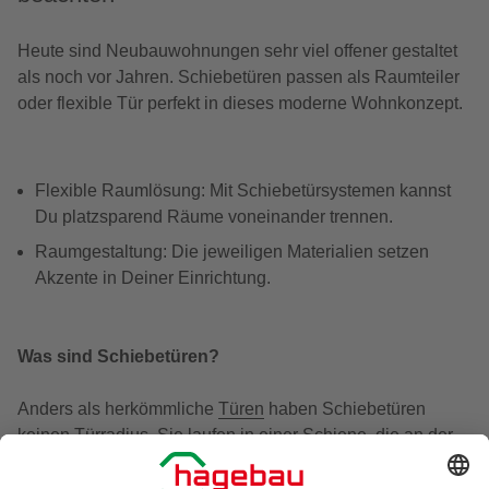
Heute sind Neubauwohnungen sehr viel offener gestaltet
als noch vor Jahren. Schiebetüren passen als Raumteiler
oder flexible Tür perfekt in dieses moderne Wohnkonzept.
Flexible Raumlösung: Mit Schiebetürsystemen kannst
Du platzsparend Räume voneinander trennen.
Raumgestaltung: Die jeweiligen Materialien setzen
Akzente in Deiner Einrichtung.
Was sind Schiebetüren?
Anders als herkömmliche
Türen
haben Schiebetüren
keinen Türradius. Sie laufen in einer Schiene, die an der
Wand montiert ist und werden daher einfach zur Seite
geschoben. Manche Modelle haben zusätzlich eine