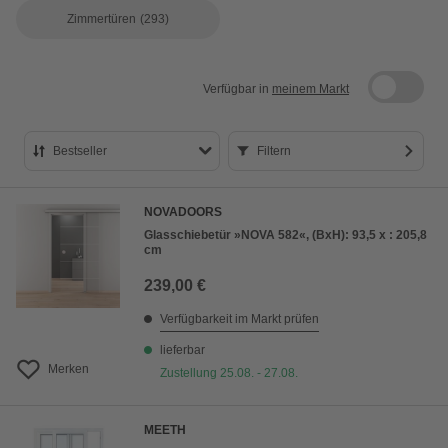
Zimmertüren
(293)
Verfügbar in
meinem Markt
Bestseller
Filtern
Bestseller
NOVADOORS
Preis aufsteigend
Glasschiebetür »NOVA 582«, (BxH): 93,5 x : 205,8
cm
Preis absteigend
239,00 €
Bewertung
Verfügbarkeit im Markt prüfen
lieferbar
Merken
Zustellung 25.08. - 27.08.
MEETH