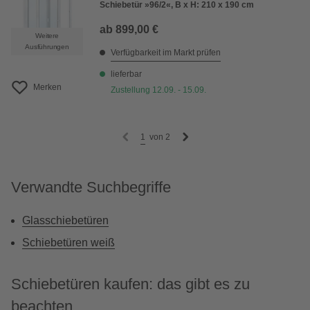
Schiebetür »96/2«, B x H: 210 x 190 cm
ab
899,00 €
Weitere
Ausführungen
Verfügbarkeit im Markt prüfen
lieferbar
Merken
Zustellung 12.09. - 15.09.
1
von
2
Verwandte Suchbegriffe
Glasschiebetüren
Schiebetüren weiß
Schiebetüren kaufen: das gibt es zu
beachten