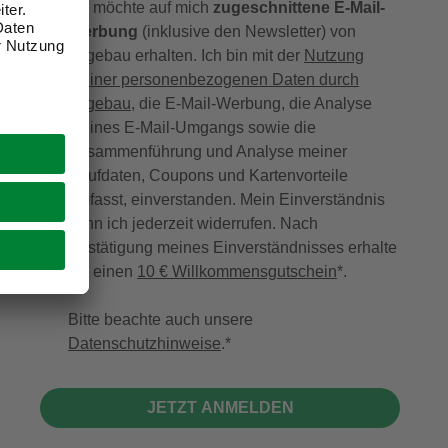
Ich möchte auf mich
zugeschnittene E-Mail-
Werbung
(inklusive den Newsletter) von
hagebau erhalten. Ich bin mit der
Nutzung
meiner personenbezogenen Daten durch
hagebau
, die E-Mail-Werbung, die Analyse
meines E-Mail-Umgangs sowie die
Zusammenführung und Analyse meiner
Kaufdaten, Coupons und Kartenvorteile
umfasst, einverstanden. Mein Einverständnis
kann ich jederzeit widerrufen. Nach
Bestätigung meines Einverständnisses erhalte
ich einen
10 € Willkommensgutschein
*.
Bitte beachte auch unsere
Datenschutzhinweise
.
JETZT ANMELDEN