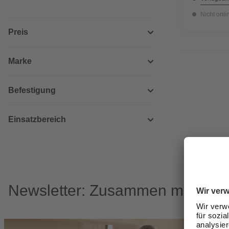
Nicht onli
Preis
Marke
Befestigung
Einsatzbereich
Newsletter: Zusammen machen w