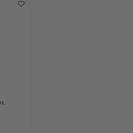
Preis aufsteigend
Preis absteigend
Bewertung
rz,