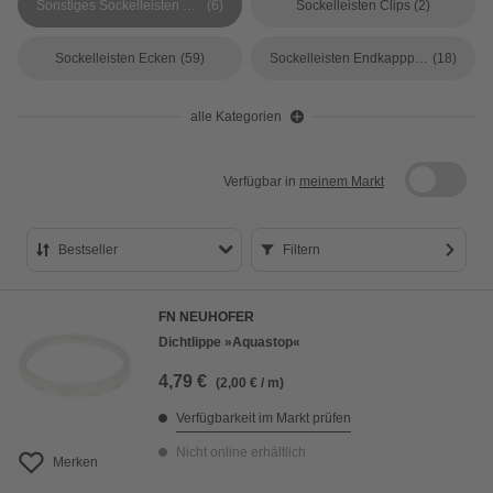
Sonstiges Sockelleisten Zubehör
(6)
Sockelleisten Clips
(2)
Sockelleisten Ecken
(59)
Sockelleisten Endkapppen
(18)
alle Kategorien
Verfügbar in
meinem Markt
Bestseller
Filtern
Bestseller
FN NEUHOFER
Preis aufsteigend
Dichtlippe »Aquastop«
Preis absteigend
4,79 €
(2,00 € / m)
Bewertung
Verfügbarkeit im Markt prüfen
Nicht online erhältlich
Merken