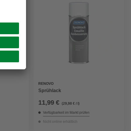
RENOVO
Sprühlack
11,99 €
(29,98 € / l)
Verfügbarkeit im Markt prüfen
Nicht online erhältlich