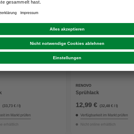
RENOVO
k
Sprühlack
12,99 €
(33,73 € / l)
(32,48 € / l)
eit im Markt prüfen
Verfügbarkeit im Markt prüfen
ne erhältlich
Nicht online erhältlich