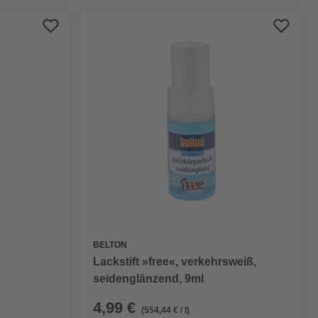
BELTON
Lackstift »free«, verkehrsweiß,
seidenglänzend, 9ml
4,99 €
(554,44 € / l)