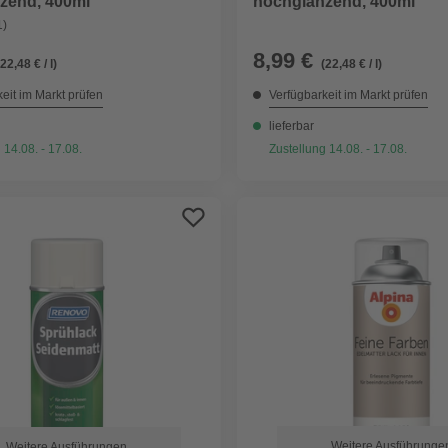
zend, 400ml
hochglänzend, 400ml
1)
8,99 €
(22,48 € / l)
(22,48 € / l)
eit im Markt prüfen
Verfügbarkeit im Markt prüfen
lieferbar
 14.08. - 17.08.
Zustellung 14.08. - 17.08.
Weitere Ausführunge
Weitere Ausführungen