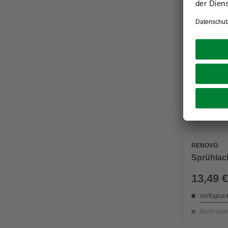
RENOVO
Sprühlac
13,49 €
Verfügbark
Nicht onli