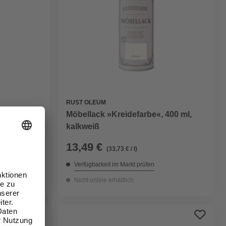
RUST OLEUM
Möbellack »Kreidefarbe«, 400 ml,
kalkweiß
13,49 €
(33,73 € / l)
Verfügbarkeit im Markt prüfen
Nicht online erhältlich