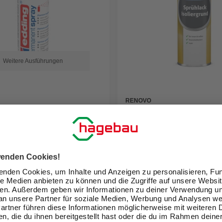
Weitere Ausführungen
RENOVO
k, Permanent Acryllack
Isoliergrundierung
00, verkehrsweiß glänzend,
 €
11,99 €
(47,45 € / l)
(29,98 € / l)
eit im Markt prüfen
Verfügbarkeit im Markt prüfen
ne erhältlich
Nicht online erhältlich