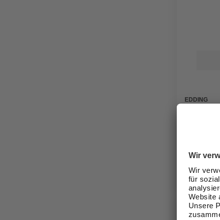
EDDING
Sprühlac
Spray 52
200ml
ab
9,49
Verfügbark
Nicht onli