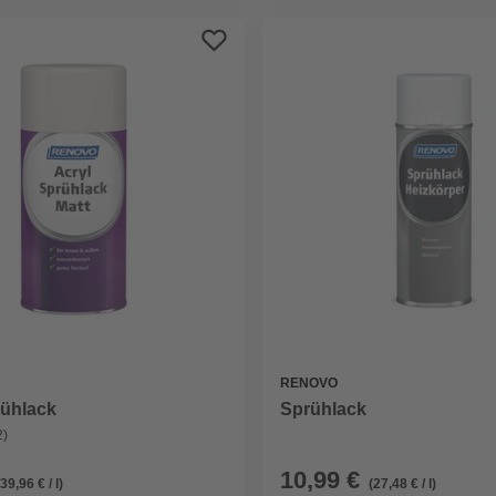
RENOVO
rühlack
Sprühlack
2)
10,99 €
(39,96 € / l)
(27,48 € / l)