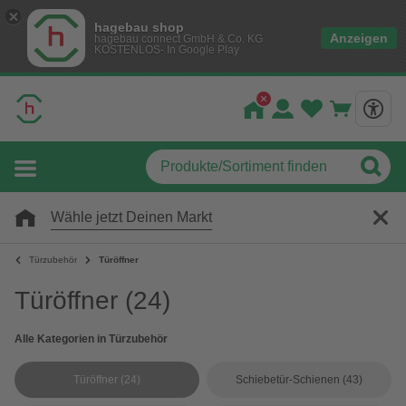
hagebau shop
Anzeigen
hagebau connect GmbH & Co. KG
KOSTENLOS- In Google Play
Wähle jetzt Deinen Markt
Türzubehör
Türöffner
Türöffner
(24)
Alle Kategorien in Türzubehör
Türöffner
(24)
Schiebetür-Schienen
(43)