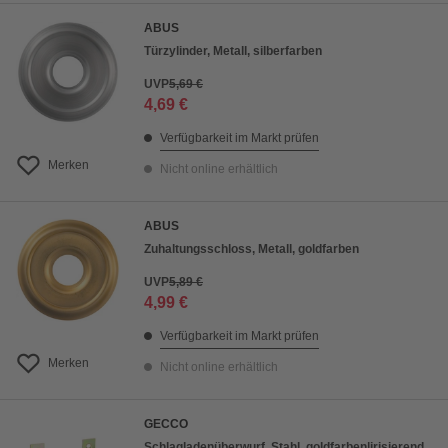
ABUS
Türzylinder, Metall, silberfarben
UVP
5,69 €
4,69 €
Verfügbarkeit im Markt prüfen
Merken
Nicht online erhältlich
ABUS
Zuhaltungsschloss, Metall, goldfarben
UVP
5,89 €
4,99 €
Verfügbarkeit im Markt prüfen
Merken
Nicht online erhältlich
GECCO
Schlagladenüberwurf, Stahl, goldfarben|irisierend