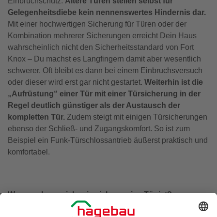
Einbruchschutz.
Ältere Türen stellen selbst für
Gelegenheitsdiebe kein nennenswertes Hindernis dar.
Mit einer hochwertigen Sicherung für Türen oder der
Kombination mehrerer Sicherungen erreicht Dein Haus
wahrscheinlich nicht den Sicherheitsstandard von Fort
Knox – Du machst es Langfingern damit aber wesentlich
schwerer. Oft bleibt es dann bei einem Einbruchsversuch
oder dieser wird erst gar nicht gestartet.
Weiterhin ist die
„Aufrüstung“ einer Tür mit einer Türsicherung in der
Regel deutlich günstiger als der Austausch der
kompletten Tür.
Zudem steigt mit einigen Türsicherungen
ebenso der Schließ- und Zugangskomfort. So ist zum
Beispiel ein Funk-Türschlossantrieb äußerst praktisch und
komfortabel.
Woran erkenne ich, wie sicher meine Tür ist?
Wie einbruchsicher Deine Tür bereits ohne zusätzliche