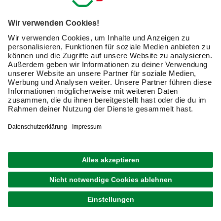
Sicherungen ist, wird anhand der vergebenen
Widerstandsklasse ersichtlich. Diese genormten Klassen
reichen von RC 1 (kaum Einbruchschutz) bis RC 6 (sehr
hoher Einbruchschutz). Für Wohnungs- und Haustüren
sollte es mindestens eine Tür mit der Widerstandsklasse
RC 2 oder RC 3 sein.
Türsicherung kaufen – welche Modelle gibt es?
Türsicherungen werden in den verschiedensten
Ausführungen angeboten. Da kann schon mal der
Überblick verloren gehen. Nachfolgend nennen wir Dir die
gängigsten Ausführungen mit ihren spezifischen
Eigenschaften.
Türspion – wer steht da vor der Tür
Streng genommen gehört ein Türspion nicht zu einer