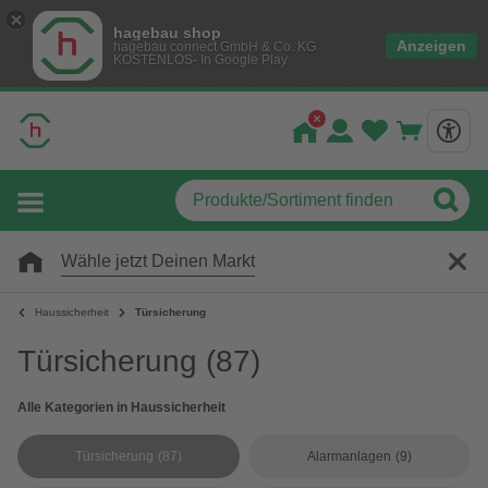
hagebau shop
Anzeigen
hagebau connect GmbH & Co. KG
KOSTENLOS- In Google Play
Wähle jetzt Deinen Markt
Haussicherheit
Türsicherung
Türsicherung
(87)
Alle Kategorien in Haussicherheit
Türsicherung
(87)
Alarmanlagen
(9)