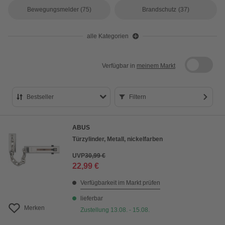
Bewegungsmelder
(75)
Brandschutz
(37)
alle Kategorien
Verfügbar in
meinem Markt
Bestseller
Filtern
Bestseller
ABUS
Preis aufsteigend
Türzylinder, Metall, nickelfarben
Preis absteigend
UVP
30,99 €
22,99 €
Bewertung
Verfügbarkeit im Markt prüfen
lieferbar
Merken
Zustellung 13.08. - 15.08.