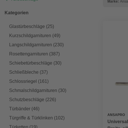
Marke:
Ansa
Kategorien
Glastürbeschläge
(25)
Kurzschildgarnituren
(49)
Langschildgarnituren
(230)
Rosettengarnituren
(387)
Schiebetürbeschläge
(30)
Schließbleche
(37)
Schlossriegel
(161)
Schmalschildgarnituren
(30)
Schutzbeschläge
(226)
Türbänder
(46)
ANSAPRO
Türgriffe & Türklinken
(102)
Universal
Türketten
(19)