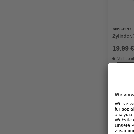
ANSAPRO
Zylinder,
19,99 €
Verfügbark
Nicht onli