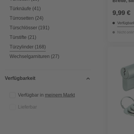
Breite, si
Türknäufe
(41)
9,99 €
Türrosetten
(24)
Verfügbark
Türschlösser
(191)
Nicht onli
Türstifte
(21)
Türzylinder
(168)
Wechselgarnituren
(27)
Verfügbarkeit
Verfügbar in 
meinem Markt
Lieferbar