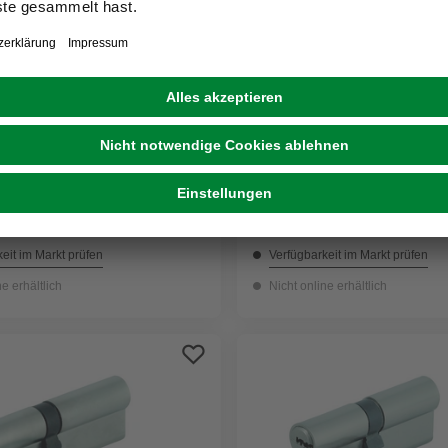
ANSAPRO
 30/35 mm
Zylinder, aus Stahl
23,99 €
eit im Markt prüfen
Verfügbarkeit im Markt prüfen
ne erhältlich
Nicht online erhältlich