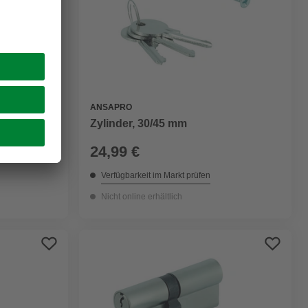
ANSAPRO
Zylinder, 30/45 mm
24,99 €
Verfügbarkeit im Markt prüfen
Nicht online erhältlich