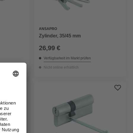
ANSAPRO
Zylinder, 35/45 mm
26,99 €
Verfügbarkeit im Markt prüfen
Nicht online erhältlich