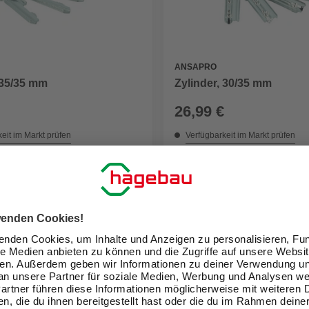
ANSAPRO
 35/35 mm
Zylinder, 30/35 mm
26,99 €
eit im Markt prüfen
Verfügbarkeit im Markt prüfen
ne erhältlich
Nicht online erhältlich