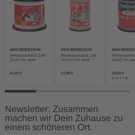
AKO WEIDEZAUN
AKO WEIDEZAUN
AKO WEIDE
Weidezaunband, LxB:
Weidezaunband, LxB:
Weidezaunban
25x20 cm, weiß
18,5x13 cm, weiß
16x15 cm, we
44,99 €
17,99 €
29,99 €
(0,15 € / m)
Newsletter: Zusammen
machen wir Dein Zuhause zu
einem schöneren Ort.