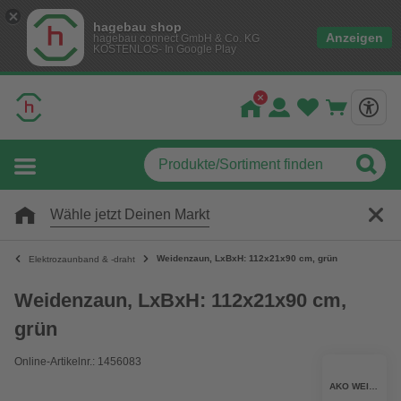
hagebau shop
Anzeigen
hagebau connect GmbH & Co. KG
KOSTENLOS- In Google Play
Wähle jetzt Deinen Markt
Weidenzaun, LxBxH: 112x21x90 cm, grün
Elektrozaunband & -draht
Weidenzaun, LxBxH: 112x21x90 cm,
grün
Online-Artikelnr.: 1456083
AKO WEIDEZAUN