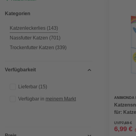
Kategorien
Katzenleckerlies
(143)
Nassfutter Katzen
(701)
Trockenfutter Katzen
(339)
Verfügbarkeit
Lieferbar
(15)
ANIMONDA 
Verfügbar in 
meinem Markt
Katzensna
für: Katze
UVP
7,69 €
6,99 €
Preis