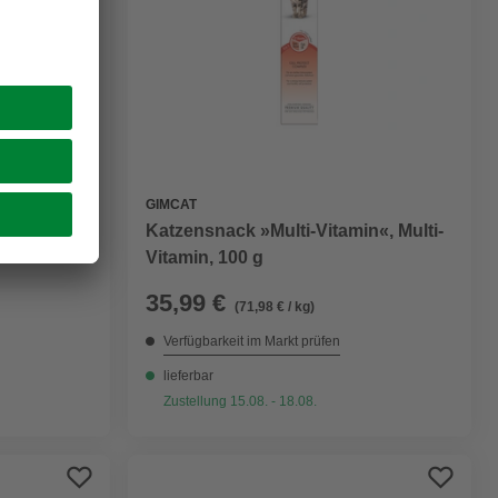
GIMCAT
Lachs, 60
Katzensnack »Multi-Vitamin«, Multi-
Vitamin, 100 g
35,99 €
(71,98 € / kg)
Verfügbarkeit im Markt prüfen
lieferbar
Zustellung 15.08. - 18.08.