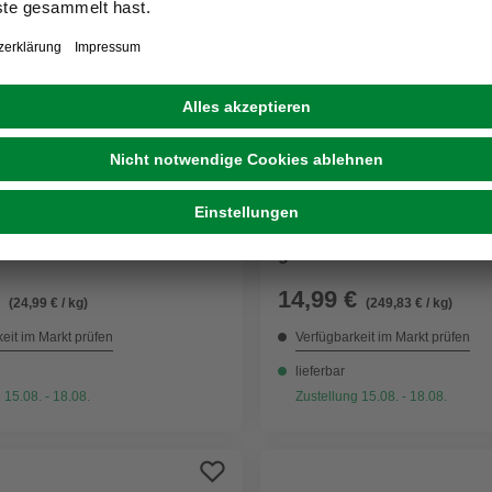
MAC'S
ck »Selection«, 4 Stück,
Katzensnack »Shakery«, 
 Milch
g
14,99 €
(24,99 € / kg)
(249,83 € / kg)
eit im Markt prüfen
Verfügbarkeit im Markt prüfen
lieferbar
 15.08. - 18.08.
Zustellung 15.08. - 18.08.