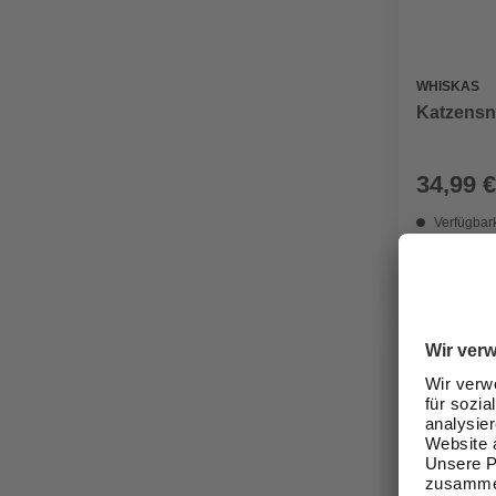
WHISKAS
Katzensn
34,99 €
Verfügbark
lieferbar
Zustellung