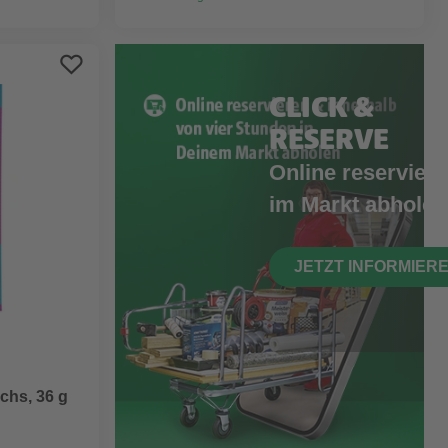
CLICK &
RESERVE
Online reserviere
im Markt abholen
JETZT INFORMIER
chs, 36 g