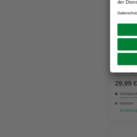
MILKIES
Katzensna
je 0,3 kg,
29,99 €
Verfügbark
lieferbar
Zustellung