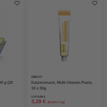
Preis aufsteigend
Preis absteigend
Bewertung
GIMCAT
0 g (20
Katzensnack, Multi-Vitamin-Paste,
10 x 50g
UVP
3,99 €
3,29 €
(65,80 € / kg)