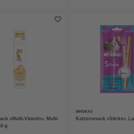
WHISKAS
ck »Multi-Vitamin«, Multi-
Katzensnack »Sticks«, La
50 g