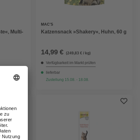
MAC'S
e«, Multi-
Katzensnack »Shakery«, Huhn, 60 g
14,99 €
(249,83 € / kg)
Verfügbarkeit im Markt prüfen
lieferbar
Zustellung 15.08. - 18.08.