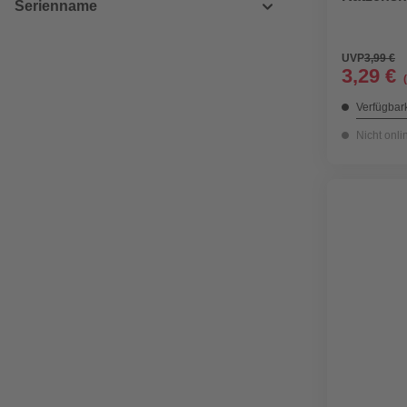
Serienname
UVP
3,99 €
3,29 €
Verfügbark
Nicht onli