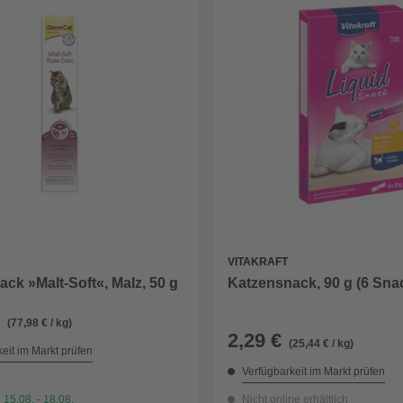
VITAKRAFT
ck »Malt-Soft«, Malz, 50 g
Katzensnack, 90 g (6 Sna
(77,98 € / kg)
2,29 €
(25,44 € / kg)
eit im Markt prüfen
Verfügbarkeit im Markt prüfen
 15.08. - 18.08.
Nicht online erhältlich