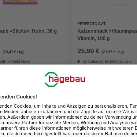
PERFECTO CAT
ack »Sticks«, Huhn, 36 g
Katzensnack »Vitaminpast
Vitamin, 100 g
25,99 €
(69,42 € / kg)
(21,66 € / kg)
eit im Markt prüfen
Verfügbarkeit im Markt prüfen
lieferbar
 15.08. - 18.08.
Zustellung 15.08. - 18.08.