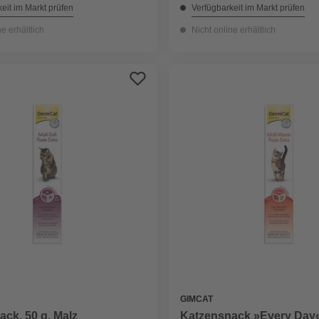
eit im Markt prüfen
Verfügbarkeit im Markt prüfen
ne erhältlich
Nicht online erhältlich
GIMCAT
ck, 50 g, Malz
Katzensnack »Every Day«,