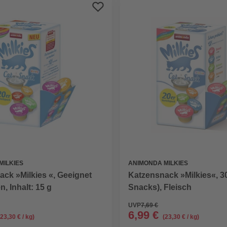
MILKIES
ANIMONDA MILKIES
ck »Milkies «, Geeignet
Katzensnack »Milkies«, 30
n, Inhalt: 15 g
Snacks), Fleisch
UVP
7,69 €
6,99 €
(23,30 € / kg)
(23,30 € / kg)