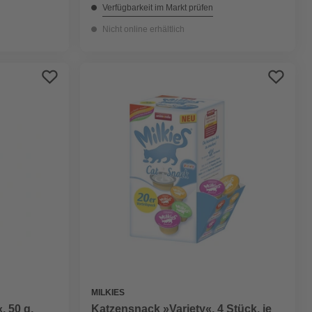
Verfügbarkeit im Markt prüfen
Nicht online erhältlich
MILKIES
 50 g,
Katzensnack »Variety«, 4 Stück, je