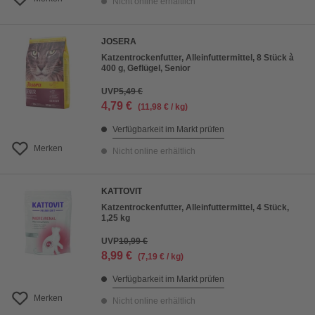
Nicht online erhältlich
JOSERA
Katzentrockenfutter, Alleinfuttermittel, 8 Stück à
400 g, Geflügel, Senior
UVP
5,49 €
4,79 €
(11,98 € / kg)
Verfügbarkeit im Markt prüfen
Merken
Nicht online erhältlich
KATTOVIT
Katzentrockenfutter, Alleinfuttermittel, 4 Stück,
1,25 kg
UVP
10,99 €
8,99 €
(7,19 € / kg)
Verfügbarkeit im Markt prüfen
Merken
Nicht online erhältlich