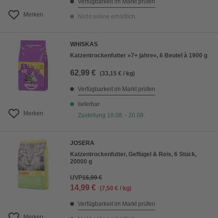
Verfügbarkeit im Markt prüfen
Merken
Nicht online erhältlich
WHISKAS
Katzentrockenfutter »7+ jahre«, 6 Beutel à 1900 g
62,99 €
(33,15 € / kg)
Verfügbarkeit im Markt prüfen
lieferbar
Merken
Zustellung 18.08. - 20.08.
JOSERA
Katzentrockenfutter, Geflügel & Reis, 6 Stück,
20000 g
UVP
16,99 €
14,99 €
(7,50 € / kg)
Verfügbarkeit im Markt prüfen
Merken