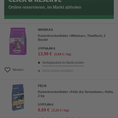
CLICK & RESERVE
Online reservieren, im Markt abholen
WHISKAS
Katzentrockenfutter »Whiskas«, Thunfisch, 3
Beutel
UVP
16,99 €
13,99 €
(3,68 € / kg)
Verfügbarkeit im Markt prüfen
Merken
Nicht online erhältlich
FELIX
Katzentrockenfutter »Felix dry Sensations«, Huhn,
2 kg
UVP
7,99 €
6,69 €
(3,35 € / kg)