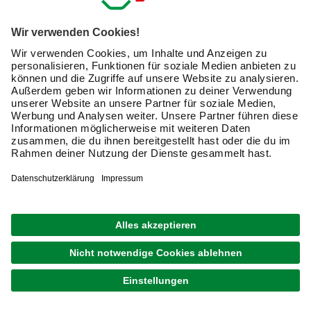
Friendly Captcha
Ich möchte auf mich
zugeschnittene E-Mail-Werbung
(inklusive den Newsletter) von hagebau erhalten. Ich
bin mit der
Nutzung meiner personenbezogenen
Daten durch hagebau
, die E-Mail-Werbung, die
Analyse meines E-Mail-Umgangs sowie die
Zusammenführung und Analyse meiner Kaufdaten,
Coupons und Kartenvorteile umfasst, einverstanden.
Mein Einverständnis kann ich jederzeit widerrufen.
Nach Bestätigung meines Einverständnisses erhalte
ich einen
10 € Willkommensgutschein
*.
Bitte beachte auch unsere
Datenschutzhinweise
.
JETZT ANMELDEN