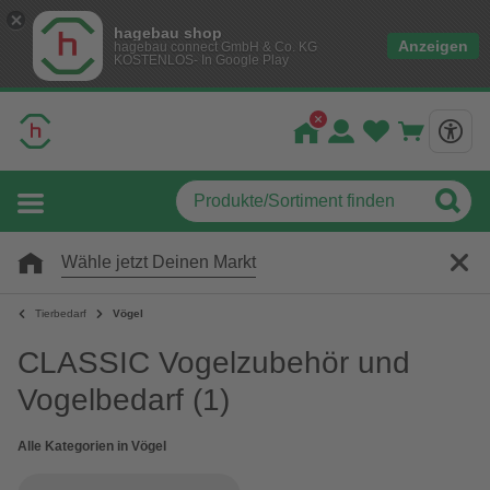
hagebau shop
Anzeigen
hagebau connect GmbH & Co. KG
KOSTENLOS- In Google Play
Wähle jetzt Deinen Markt
Tierbedarf
Vögel
CLASSIC Vogelzubehör und
Vogelbedarf
(1)
Alle Kategorien in Vögel