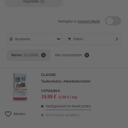
Vogelfutter
(1)
Verfügbar in
meinem Markt
Bestseller
Filtern
Bestseller
Marke:
CLASSIC
Alle zurücksetzen
Preis aufsteigend
Preis absteigend
CLASSIC
Bewertung
Taubenfutter, Alleinfuttermittel
UVP
24,99 €
19,99 €
(1,00 € / kg)
Verfügbarkeit im Markt prüfen
Merken
Nicht online erhältlich