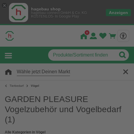
hagebau shop
Anzeigen
hagebau connect GmbH & Co. KG
KOSTENLOS- In Google Play
Wähle jetzt Deinen Markt
Tierbedarf
Vögel
GARDEN PLEASURE
Vogelzubehör und Vogelbedarf
(1)
Alle Kategorien in Vögel