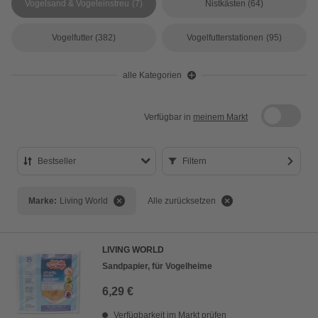
Vogelsand & Vogeleinstreu
(7)
Nistkästen
(64)
Vogelfutter
(382)
Vogelfutterstationen
(95)
alle Kategorien
Verfügbar in
meinem Markt
Bestseller
Filtern
Bestseller
Marke:
Living World
Alle zurücksetzen
Preis aufsteigend
Preis absteigend
LIVING WORLD
Bewertung
Sandpapier, für Vogelheime
6,29 €
Verfügbarkeit im Markt prüfen