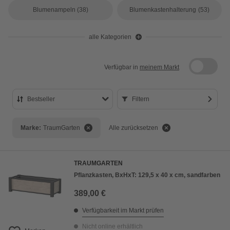
Blumenampeln
(38)
Blumenkastenhalterung
(53)
alle Kategorien
Verfügbar in
meinem Markt
Bestseller
Filtern
Bestseller
Marke:
TraumGarten
Alle zurücksetzen
Preis aufsteigend
Preis absteigend
TRAUMGARTEN
Bewertung
Pflanzkasten, BxHxT: 129,5 x 40 x cm, sandfarben
389,00 €
Verfügbarkeit im Markt prüfen
Nicht online erhältlich