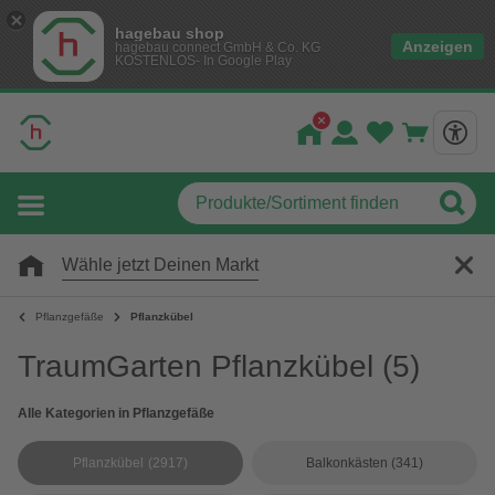
hagebau shop
Anzeigen
hagebau connect GmbH & Co. KG
KOSTENLOS- In Google Play
Wähle jetzt Deinen Markt
Pflanzgefäße
Pflanzkübel
TraumGarten Pflanzkübel
(5)
Alle Kategorien in Pflanzgefäße
Pflanzkübel
(2917)
Balkonkästen
(341)