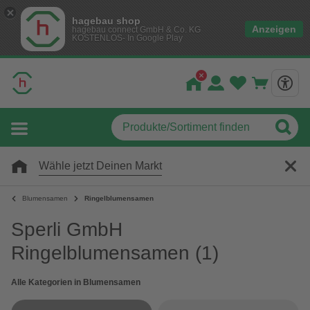
hagebau shop
Anzeigen
hagebau connect GmbH & Co. KG
KOSTENLOS- In Google Play
Wähle jetzt Deinen Markt
Blumensamen
Ringelblumensamen
Sperli GmbH
Ringelblumensamen
(1)
Alle Kategorien in Blumensamen