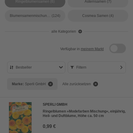
Ringelblumensamen
(6)
Asternsamen
(7)
Blumensamenmischungen
(124)
Cosmea Samen
(4)
alle Kategorien
Verfügbar in
meinem Markt
Bestseller
Filtern
Bestseller
Marke:
Sperli GmbH
Alle zurücksetzen
Preis aufsteigend
Preis absteigend
SPERLI GMBH
Bewertung
Ringelblumen »Modefarben Mischung«, einjährig,
Heil- und Duftblume, Höhe ca. 50 cm
0,99 €