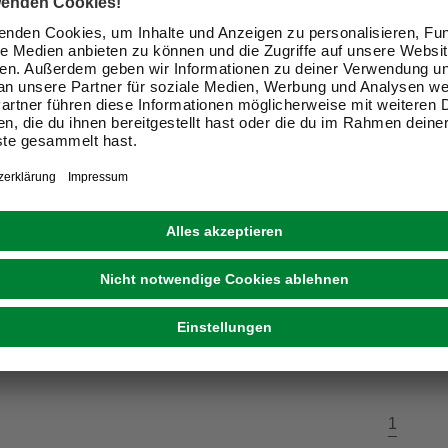
BERG
SCHELLENBERG
nmotor »MINI STANDARD
Adapterset, schwarz, Kun
 W
10,99 €
eit im Markt prüfen
Verfügbarkeit im Markt prüfen
sverkauft
Nicht online erhältlich
1