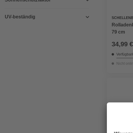
UV-beständig
SCHELLEN
Rolladen
79 cm
34,99 €
Verfügbark
Nicht onli