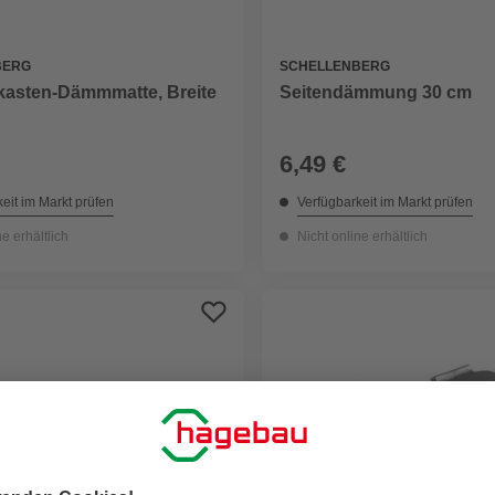
BERG
SCHELLENBERG
kasten-Dämmmatte, Breite
Seitendämmung 30 cm
6,49 €
eit im Markt prüfen
Verfügbarkeit im Markt prüfen
ne erhältlich
Nicht online erhältlich