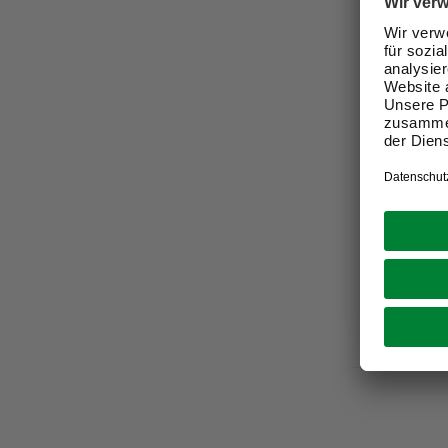
SCHELLEN
Markise
40«, 198
89,99 €
Verfügbark
Online au