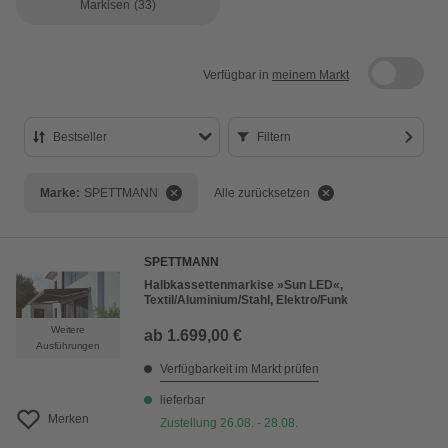
Markisen
(33)
Verfügbar in
meinem Markt
Bestseller
Filtern
Bestseller
Marke:
SPETTMANN
Alle zurücksetzen
Preis aufsteigend
Preis absteigend
SPETTMANN
Bewertung
Halbkassettenmarkise »Sun LED«,
Textil/Aluminium/Stahl, Elektro/Funk
Weitere
ab
1.699,00 €
Ausführungen
Verfügbarkeit im Markt prüfen
lieferbar
Merken
Zustellung 26.08. - 28.08.