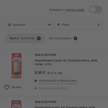
Verfügbar in
meinem Markt
Bestseller
Filtern
Bestseller
Marke:
Seilflechter
Alle zurücksetzen
Preis aufsteigend
Preis absteigend
SEILFLECHTER
Bewertung
Segelnähgarn stark, für Sonnenschirme, weiß,
Länge: 4 cm
9,99 €
(0,17 € / m)
Verfügbarkeit im Markt prüfen
Merken
Nicht online erhältlich
SEILFLECHTER
Segelnähgarn fein, für Sonnenschirme, weiß,