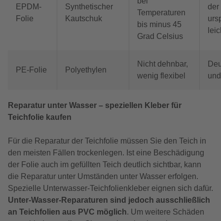
bei
EPDM-
Synthetischer
der
Temperaturen
Folie
Kautschuk
urs
bis minus 45
lei
Grad Celsius
Nicht dehnbar,
Deu
PE-Folie
Polyethylen
wenig flexibel
un
Reparatur unter Wasser – speziellen Kleber für
Teichfolie kaufen
Für die Reparatur der Teichfolie müssen Sie den Teich in
den meisten Fällen trockenlegen. Ist eine Beschädigung
der Folie auch im gefüllten Teich deutlich sichtbar, kann
die Reparatur unter Umständen unter Wasser erfolgen.
Spezielle Unterwasser-Teichfolienkleber eignen sich dafür.
Unter-Wasser-Reparaturen sind jedoch ausschließlich
an Teichfolien aus PVC möglich
. Um weitere Schäden