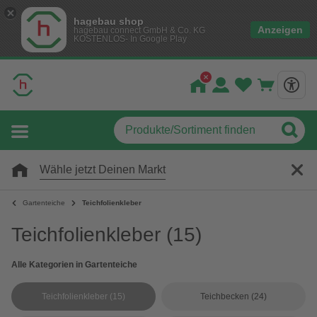
hagebau shop
Anzeigen
hagebau connect GmbH & Co. KG
KOSTENLOS- In Google Play
Wähle jetzt Deinen Markt
Gartenteiche
Teichfolienkleber
Teichfolienkleber
(15)
Alle Kategorien in Gartenteiche
Teichfolienkleber
(15)
Teichbecken
(24)