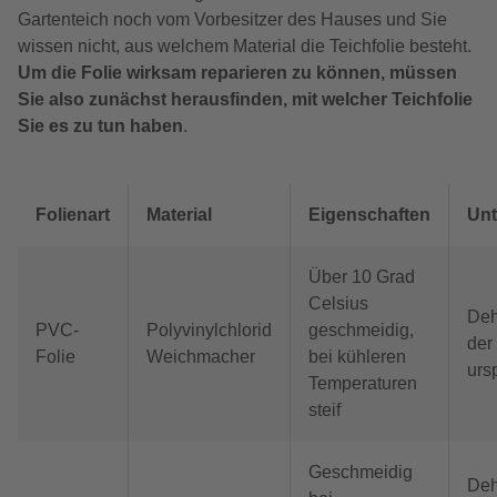
Gartenteich noch vom Vorbesitzer des Hauses und Sie
wissen nicht, aus welchem Material die Teichfolie besteht.
Um die Folie wirksam reparieren zu können, müssen
Sie also zunächst herausfinden, mit welcher Teichfolie
Sie es zu tun haben
.
Folienart
Material
Eigenschaften
Unt
Über 10 Grad
Celsius
Deh
PVC-
Polyvinylchlorid
geschmeidig,
der
Folie
Weichmacher
bei kühleren
urs
Temperaturen
steif
Geschmeidig
Deh