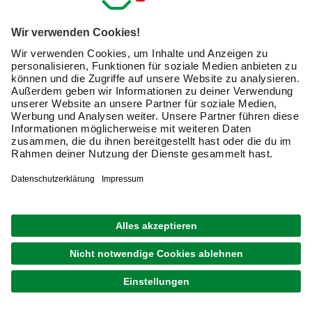
Mehr Flexibilität genießen bei der
Reinigung von Teich und Pool.
Sie möchten von Ihrer Investition in einen
Teichschlammsauger maximal profitieren? Dann
entscheiden Sie sich für einen Multifunktionssauger. Diese
Modelle reinigen nicht nur den Teich, sondern mit gleicher
Gründlichkeit auch Ihren Pool. Die Sauger können Sie
innen und außen einsetzen und als Nasssauger oder als
Trockensauger nutzen. Damit sind Sie zukünftig für alle
Reinigungsarbeiten in Teich und Pool gerüstet – und das
mit nur einem Gerät.
Soll das manuelle Reinigen Ihres Pools der Vergangenheit
angehören? Dann investieren Sie noch heute in einen
Teichschlammsauger. Im Online Shop von hagebaumarkt
findet jeder einen passenden Teichsauger, ein