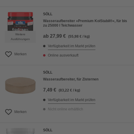
SÖLL
Wasseraufbereiter »Premium KoiStabil®«, für bis
zu 25000 l Teichwasser
Weitere
ab
27,99 €
(55,98 € / kg)
Ausführungen
Verfügbarkeit im Markt prüfen
Merken
Online ausverkauft
SÖLL
Wasseraufbereiter, für Zisternen
7,49 €
(83,22 € / kg)
Verfügbarkeit im Markt prüfen
Nicht online erhältlich
Merken
SÖLL