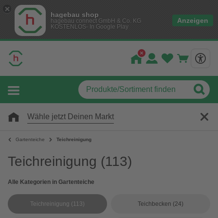
hagebau shop
Anzeigen
hagebau connect GmbH & Co. KG
KOSTENLOS- In Google Play
Wähle jetzt Deinen Markt
Gartenteiche
Teichreinigung
Teichreinigung
(113)
Alle Kategorien in Gartenteiche
Teichreinigung
(113)
Teichbecken
(24)