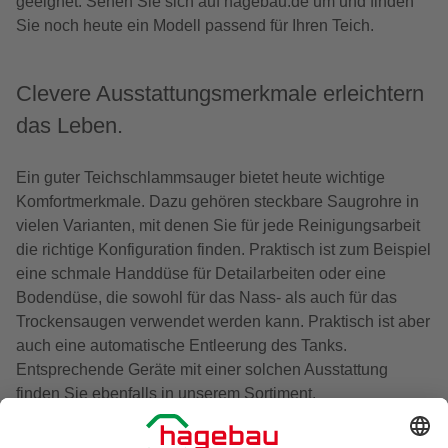
geeignet. Sehen Sie sich auf hagebau.de um und finden
Sie noch heute ein Modell passend für Ihren Teich.
Clevere Ausstattungsmerkmale erleichtern
das Leben.
Ein guter Teichschlammsauger bietet heute wichtige
Komfortmerkmale. Dazu gehören steckbare Saugrohre in
vielen Varianten, mit denen Sie für jede Reinigungsarbeit
die richtige Konfiguration finden. Praktisch ist zum Beispiel
eine schmale Handdüse für Detailarbeiten oder eine
Bodendüse, die sowohl für das Nass- als auch für das
Trockensaugen verwendet werden kann. Praktisch ist aber
auch eine automatische Entleerung des Tanks.
Entsprechende Geräte mit einer solchen Ausstattung
finden Sie ebenfalls in unserem Sortiment.