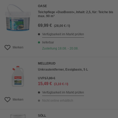
OASE
Teichpflege »DuoBoost«, Inhalt: 2,5, für: Teiche bis
max. 90 m³
69,99 €
(28,00 € / l)
Verfügbarkeit im Markt prüfen
lieferbar
Merken
Zustellung 18.08. - 20.08.
MELLERUD
Unkrautentferner, Essigbasis, 5 L
UVP
17,99 €
15,49 €
(3,10 € / l)
Verfügbarkeit im Markt prüfen
Merken
Nicht online erhältlich
SÖLL