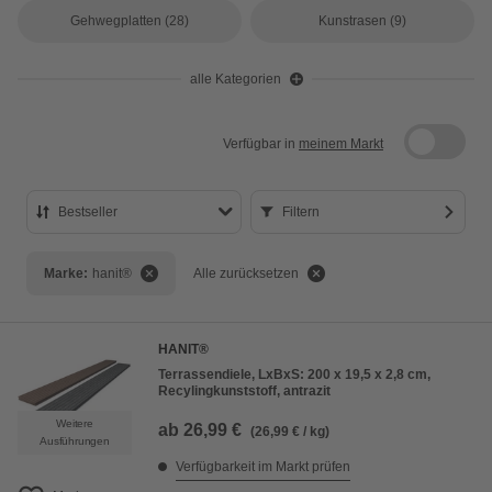
Gehwegplatten
(28)
Kunstrasen
(9)
alle Kategorien
Verfügbar in
meinem Markt
Bestseller
Filtern
Bestseller
Marke:
hanit®
Alle zurücksetzen
Preis aufsteigend
Preis absteigend
HANIT®
Bewertung
Terrassendiele, LxBxS: 200 x 19,5 x 2,8 cm,
Recylingkunststoff, antrazit
Weitere
ab
26,99 €
(26,99 € / kg)
Ausführungen
Verfügbarkeit im Markt prüfen