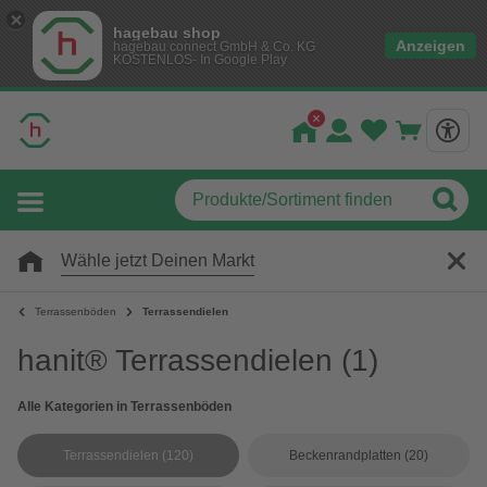
hagebau shop
Anzeigen
hagebau connect GmbH & Co. KG
KOSTENLOS- In Google Play
Wähle jetzt Deinen Markt
Terrassenböden
Terrassendielen
hanit® Terrassendielen
(1)
Alle Kategorien in Terrassenböden
Terrassendielen
(120)
Beckenrandplatten
(20)