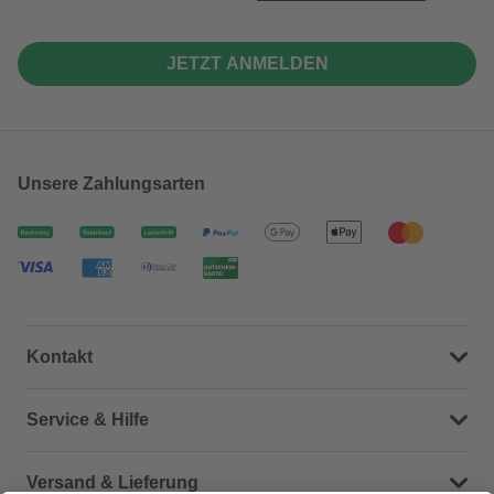
JETZT ANMELDEN
Unsere Zahlungsarten
Kontakt
Dein Kontakt zu uns
Service & Hilfe
Häufige Fragen (FAQ)
Versand & Lieferung