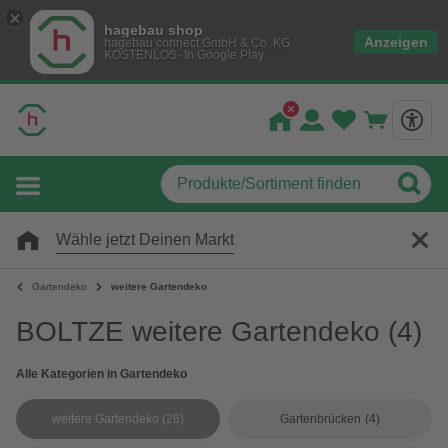
hagebau shop
Anzeigen
hagebau connect GmbH & Co. KG
KOSTENLOS- In Google Play
Wähle jetzt Deinen Markt
Gartendeko
weitere Gartendeko
BOLTZE weitere Gartendeko
(4)
Alle Kategorien in Gartendeko
weitere Gartendeko
(26)
Gartenbrücken
(4)