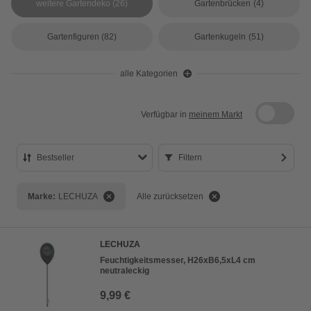
weitere Gartendeko
(26)
Gartenbrücken
(4)
Gartenfiguren
(82)
Gartenkugeln
(51)
alle Kategorien
Verfügbar in
meinem Markt
Bestseller
Filtern
Bestseller
Marke:
LECHUZA
Alle zurücksetzen
Preis aufsteigend
Preis absteigend
LECHUZA
Bewertung
Feuchtigkeitsmesser, H26xB6,5xL4 cm
neutraleckig
9,99 €