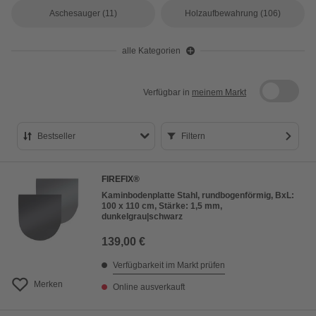
Aschesauger
(11)
Holzaufbewahrung
(106)
alle Kategorien
Verfügbar in
meinem Markt
Bestseller
Filtern
Bestseller
FIREFIX®
Preis aufsteigend
Kaminbodenplatte Stahl, rundbogenförmig, BxL:
100 x 110 cm, Stärke: 1,5 mm,
Preis absteigend
dunkelgrau|schwarz
Bewertung
139,00 €
Verfügbarkeit im Markt prüfen
Merken
Online ausverkauft