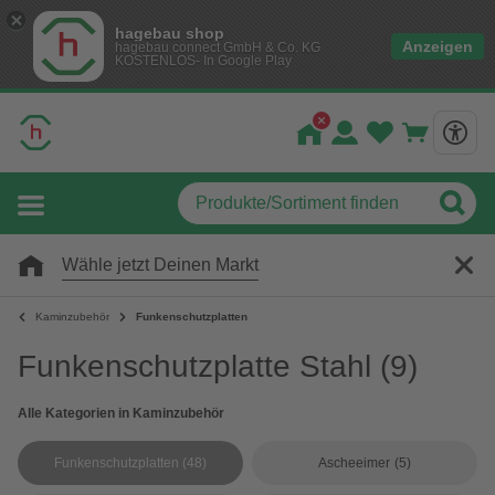
hagebau shop
Anzeigen
hagebau connect GmbH & Co. KG
KOSTENLOS- In Google Play
Wähle jetzt Deinen Markt
Kaminzubehör
Funkenschutzplatten
Funkenschutzplatte Stahl
(9)
Alle Kategorien in Kaminzubehör
Funkenschutzplatten
(48)
Ascheeimer
(5)