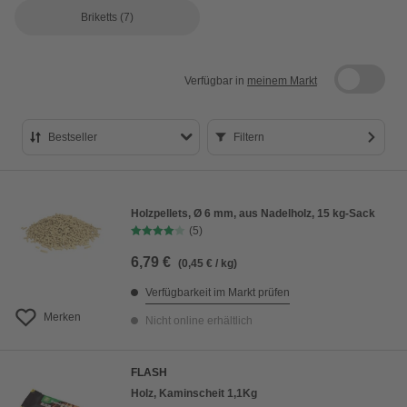
Briketts
(7)
Verfügbar in
meinem Markt
Bestseller
Filtern
Bestseller
Preis aufsteigend
Holzpellets, Ø 6 mm, aus Nadelholz, 15 kg-Sack
(5)
Preis absteigend
6,79 €
(0,45 € / kg)
Bewertung
Verfügbarkeit im Markt prüfen
Merken
Nicht online erhältlich
FLASH
Holz, Kaminscheit 1,1Kg