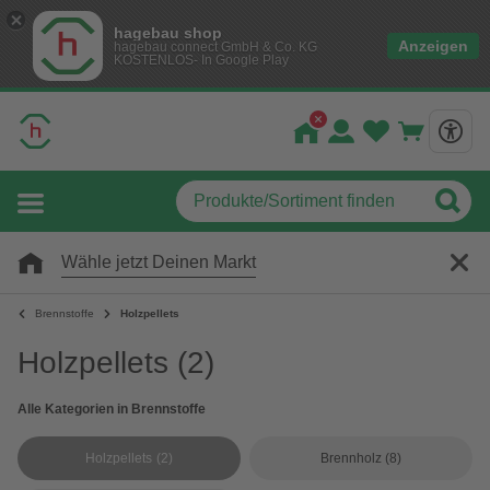
hagebau shop
Anzeigen
hagebau connect GmbH & Co. KG
KOSTENLOS- In Google Play
Wähle jetzt Deinen Markt
Brennstoffe
Holzpellets
Holzpellets
(2)
Alle Kategorien in Brennstoffe
Holzpellets
(2)
Brennholz
(8)