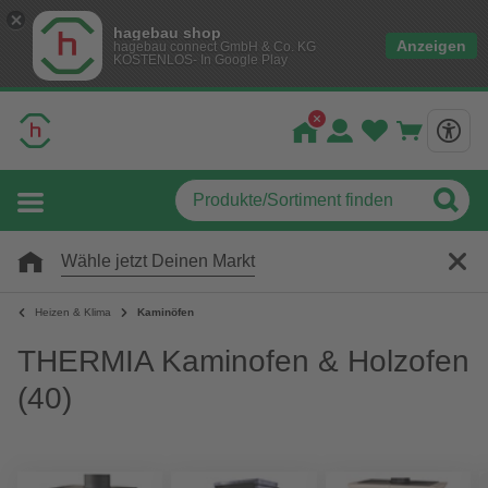
hagebau shop
Anzeigen
hagebau connect GmbH & Co. KG
KOSTENLOS- In Google Play
Wähle jetzt Deinen Markt
Heizen & Klima
Kaminöfen
THERMIA Kaminofen & Holzofen
(40)