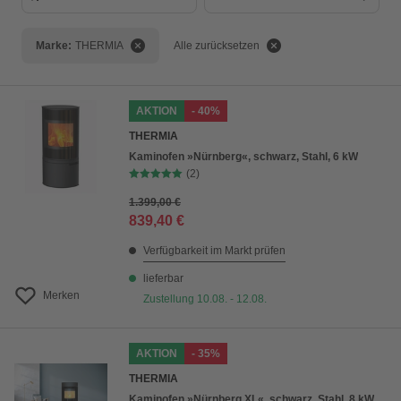
Bestseller
Marke:
THERMIA
Alle zurücksetzen
Preis aufsteigend
Preis absteigend
AKTION
- 40%
Bewertung
THERMIA
Kaminofen »Nürnberg«, schwarz, Stahl, 6 kW
(2)
1.399,00 €
839,40 €
Verfügbarkeit im Markt prüfen
lieferbar
Merken
Zustellung 10.08. - 12.08.
AKTION
- 35%
THERMIA
Kaminofen »Nürnberg XL«, schwarz, Stahl, 8 kW