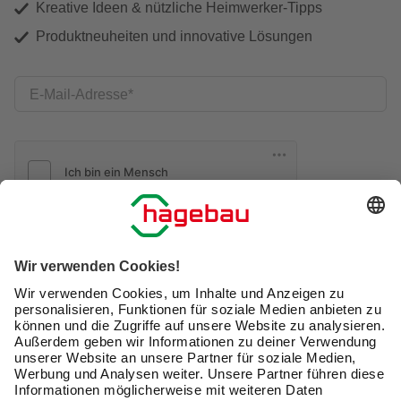
Kreative Ideen & nützliche Heimwerker-Tipps
Produktneuheiten und innovative Lösungen
E-Mail-Adresse
Friendly Captcha
Ich möchte auf mich
zugeschnittene E-Mail-Werbung
(inklusive den Newsletter) von hagebau erhalten. Ich
bin mit der
Nutzung meiner personenbezogenen
Daten durch hagebau
, die E-Mail-Werbung, die
Analyse meines E-Mail-Umgangs sowie die
Zusammenführung und Analyse meiner Kaufdaten,
Coupons und Kartenvorteile umfasst, einverstanden.
Mein Einverständnis kann ich jederzeit widerrufen.