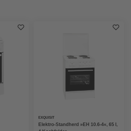
Preis aufsteigend
Preis absteigend
Bewertung
EXQUISIT
Elektro-Standherd »EH 10.6-4«, 65 l,