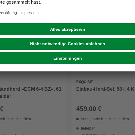
EXQUISIT
Standherd »ECM 6-4 BZ«, 61
Einbau-Herd-Set, 58 l, 4 
felder
 €
459,00 €
eit im Markt prüfen
Verfügbarkeit im Markt prüfen
lieferbar