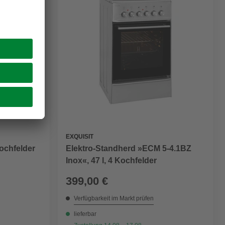
EXQUISIT
Kochfelder
Elektro-Standherd »ECM 5-4.1BZ
Inox«, 47 l, 4 Kochfelder
399,00 €
Verfügbarkeit im Markt prüfen
lieferbar