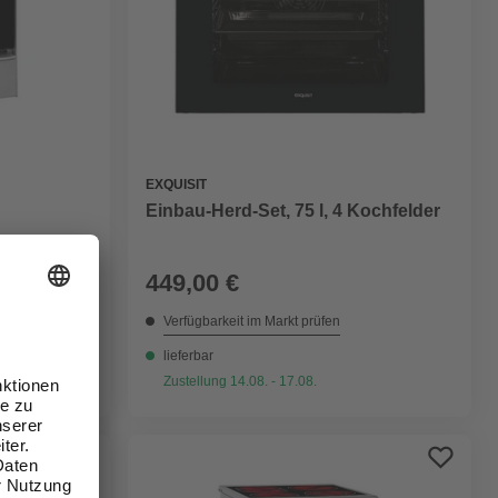
EXQUISIT
Einbau-Herd-Set, 75 l, 4 Kochfelder
449,00 €
Verfügbarkeit im Markt prüfen
lieferbar
Zustellung 14.08. - 17.08.