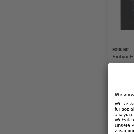
EXQUISIT
Einbau-He
369,00
Verfügbark
lieferbar
Zustellung