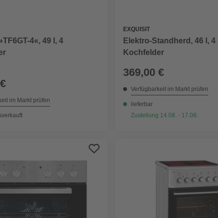
EXQUISIT
TF6GT-4«, 49 l, 4
Elektro-Standherd, 46 l, 4
er
Kochfelder
369,00 €
 €
Verfügbarkeit im Markt prüfen
eit im Markt prüfen
lieferbar
sverkauft
Zustellung 14.08. - 17.08.