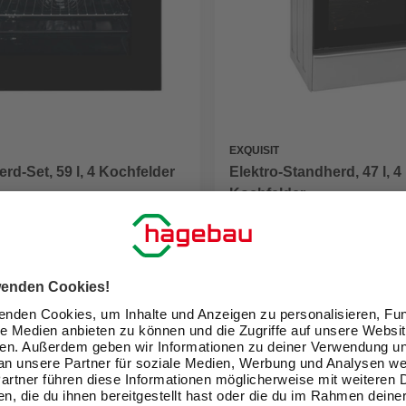
EXQUISIT
rd-Set, 59 l, 4 Kochfelder
Elektro-Standherd, 47 l, 4
Kochfelder
 €
389,00 €
eit im Markt prüfen
Verfügbarkeit im Markt prüfen
lieferbar
 14.08. - 17.08.
Zustellung 14.08. - 17.08.