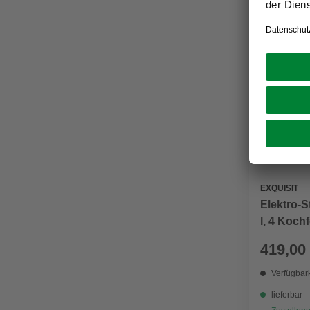
EXQUISIT
Elektro-
l, 4 Koch
419,00
Verfügbark
lieferbar