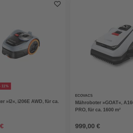
- 11%
ECOVACS
r »I2«, i206E AWD, für ca.
Mähroboter »GOAT«, A16
PRO, für ca. 1600 m²
 €
999,00 €