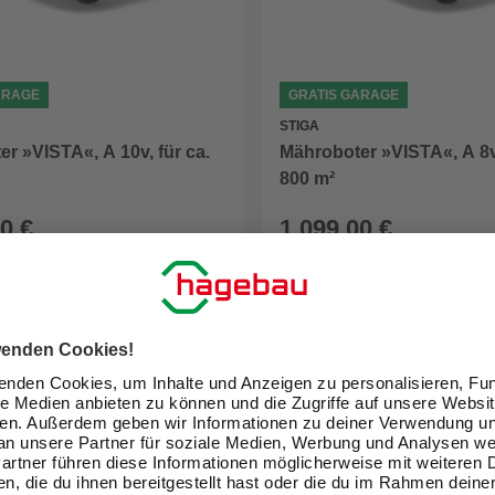
ARAGE
GRATIS GARAGE
STIGA
r »VISTA«, A 10v, für ca.
Mähroboter »VISTA«, A 8v,
800 m²
0 €
1.099,00 €
eit im Markt prüfen
Verfügbarkeit im Markt prüfen
lieferbar
 14.08. - 17.08.
Zustellung 12.08. - 14.08.