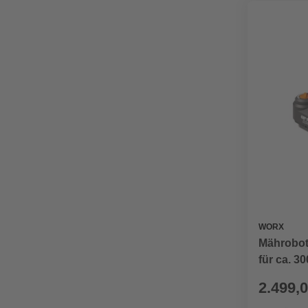
WORX
Mährobot
für ca. 3
2.499,0