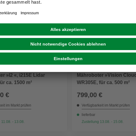
WORX
r »I2 «, i215E Lidar
Mähroboter »Vision Clou
ür ca. 1500 m²
WR305E, für ca. 500 m²
0 €
799,00 €
eit im Markt prüfen
Verfügbarkeit im Markt prüfen
lieferbar
 11.08. - 13.08.
Zustellung 13.08. - 15.08.