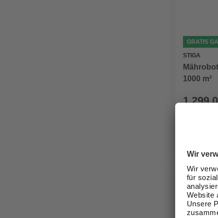
GRATIS G
STIGA
Mährobote
1000 m²
1.299,0
Verfügbark
lieferbar
Zustellung