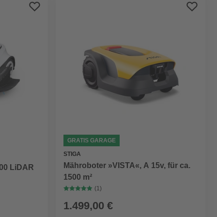
Preis aufsteigend
Preis absteigend
Bewertung
GRATIS GARAGE
STIGA
Mähroboter »VISTA«, A 15v, für ca.
00 LiDAR
1500 m²
(1)
1.499,00 €