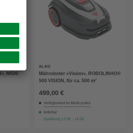
AL-KO
d«, M500
Mähroboter »Vision«, ROBOLINHO®
500 VISION, für ca. 500 m²
499,00 €
Verfügbarkeit im Markt prüfen
lieferbar
Zustellung 12.08. - 14.08.