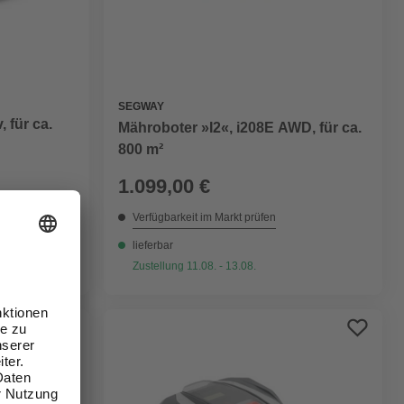
SEGWAY
 für ca.
Mähroboter »I2«, i208E AWD, für ca.
800 m²
1.099,00 €
Verfügbarkeit im Markt prüfen
lieferbar
Zustellung 11.08. - 13.08.