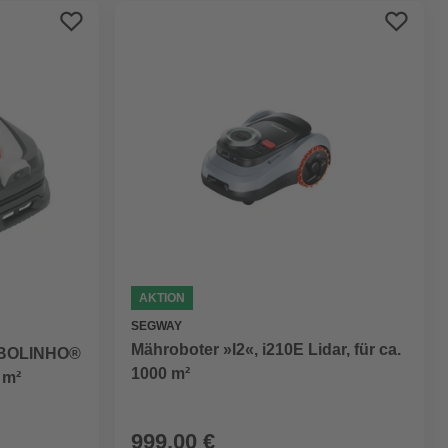
AKTION
SEGWAY
Mähroboter »I2«, i210E Lidar, für ca.
ROBOLINHO®
1000 m²
 m²
999,00 €