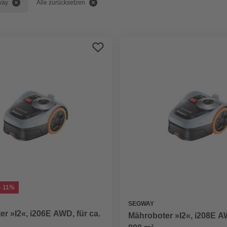
way
Alle zurücksetzen
- 11%
SEGWAY
r »I2«, i206E AWD, für ca.
Mähroboter »I2«, i208E AW