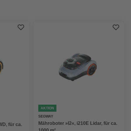
Preis aufsteigend
Preis absteigend
Bewertung
AKTION
SEGWAY
Mähroboter »I2«, i210E Lidar, für ca.
D, für ca.
1000 m²