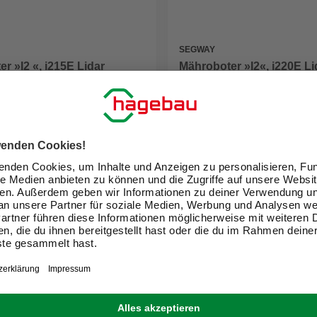
SEGWAY
r »I2 «, i215E Lidar
Mähroboter »I2«, i220E Lid
ür ca. 1500 m²
2000 m²
0 €
1.599,00 €
eit im Markt prüfen
Verfügbarkeit im Markt prüfen
 12.08. - 14.08.
Online ausverkauft
1