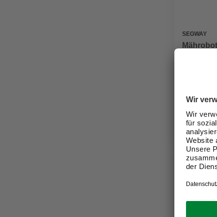
SEGWAY
Mährobote
Segway, f
1.399,0
Verfügbark
lieferbar
Zustellung