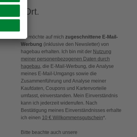
eren Ort.
Ich möchte auf mich
zugeschnittene E-Mail-
Werbung
(inklusive den Newsletter) von
hagebau erhalten. Ich bin mit der
Nutzung
meiner personenbezogenen Daten durch
hagebau
, die E-Mail-Werbung, die Analyse
meines E-Mail-Umgangs sowie die
Zusammenführung und Analyse meiner
Kaufdaten, Coupons und Kartenvorteile
umfasst, einverstanden. Mein Einverständnis
kann ich jederzeit widerrufen. Nach
Bestätigung meines Einverständnisses erhalte
ich einen
10 € Willkommensgutschein
*.
Bitte beachte auch unsere