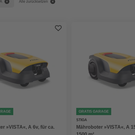
A
Alle zurücksetzen
ARAGE
GRATIS GARAGE
STIGA
r »VISTA«, A 6v, für ca.
Mähroboter »VISTA«, A 15v
1500 m²