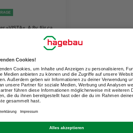
ARAGE
r »VISTA«, A 8v, für ca.
0 €
eit im Markt prüfen
 11.08. - 13.08.
1