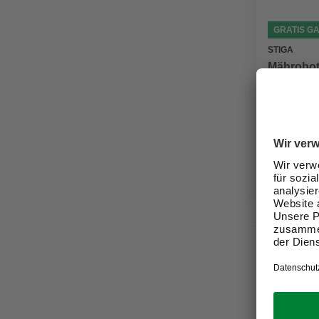
GRATIS G
STIGA
Mährobote
800 m²
1.099,0
Verfügbark
lieferbar
Zustellung