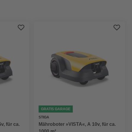
Preis aufsteigend
Preis absteigend
Bewertung
GRATIS GARAGE
STIGA
, für ca.
Mähroboter »VISTA«, A 10v, für ca.
1000 m²