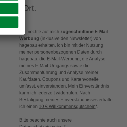
eren Ort.
Ich möchte auf mich
zugeschnittene E-Mail-
Werbung
(inklusive den Newsletter) von
hagebau erhalten. Ich bin mit der
Nutzung
meiner personenbezogenen Daten durch
hagebau
, die E-Mail-Werbung, die Analyse
meines E-Mail-Umgangs sowie die
Zusammenführung und Analyse meiner
Kaufdaten, Coupons und Kartenvorteile
umfasst, einverstanden. Mein Einverständnis
kann ich jederzeit widerrufen. Nach
Bestätigung meines Einverständnisses erhalte
ich einen
10 € Willkommensgutschein
*.
Bitte beachte auch unsere
Datenschutzhinweise
.