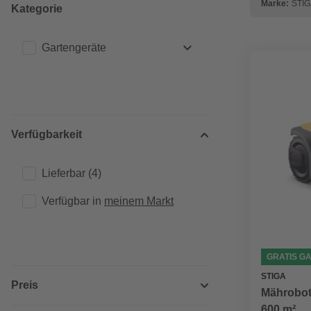
Marke:
STIG
Kategorie
Gartengeräte
Rasenmäher
(4)
Verfügbarkeit
Lieferbar
(4)
Verfügbar in 
meinem Markt
GRATIS G
STIGA
Preis
Mährobote
600 m²