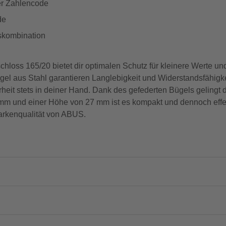
ger Zahlencode
de
gskombination
hloss 165/20 bietet dir optimalen Schutz für kleinere Werte u
l aus Stahl garantieren Langlebigkeit und Widerstandsfähigkei
rheit stets in deiner Hand. Dank des gefederten Bügels gelingt d
 mm und einer Höhe von 27 mm ist es kompakt und dennoch effek
Markenqualität von ABUS.