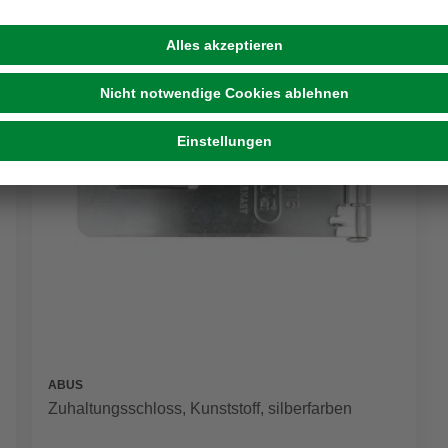
PASST DAZU
ABUS
Zuhaltungsschloss, Kunststoff, silberfarben