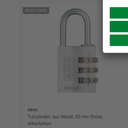
PASST DAZU
ABUS
Türzylinder, aus Metall, 95 mm Breite,
silberfarben