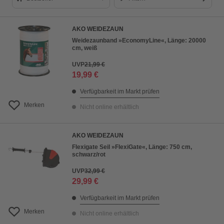
Bestseller
AKO WEIDEZAUN
Preis aufsteigend
Weidezaunband »EconomyLine«, Länge: 20000
cm, weiß
Preis absteigend
UVP
21,99 €
Bewertung
19,99 €
Verfügbarkeit im Markt prüfen
Merken
Nicht online erhältlich
AKO WEIDEZAUN
Flexigate Seil »FlexiGate«, Länge: 750 cm,
schwarz/rot
UVP
32,99 €
29,99 €
Verfügbarkeit im Markt prüfen
Merken
Nicht online erhältlich