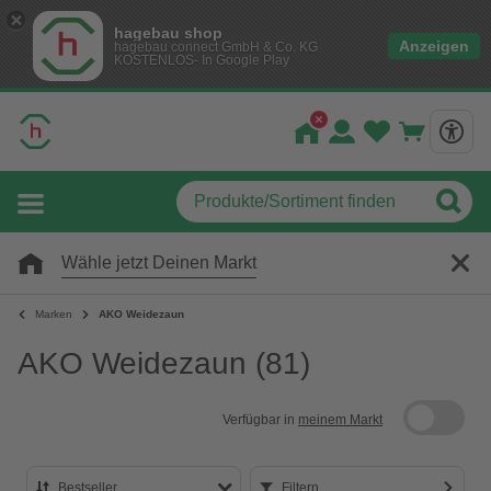
hagebau shop
Anzeigen
hagebau connect GmbH & Co. KG
KOSTENLOS- In Google Play
Wähle jetzt Deinen Markt
Marken
AKO Weidezaun
AKO Weidezaun
(81)
Verfügbar in
meinem Markt
Bestseller
Filtern