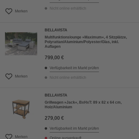
Nicht online erhältlich
Merken
BELLAVISTA
Multifunktionslounge »Maximum«, 4 Sitzplätze,
Polyrattan/Aluminium/Polyester/Glas, inkl.
Auflagen
799,00 €
Verfügbarkeit im Markt prüfen
Merken
Nicht online erhältlich
BELLAVISTA
Grillwagen »Jack«, BxHxT: 89 x 82 x 64 cm,
Holz/Aluminium
279,00 €
Verfügbarkeit im Markt prüfen
Merken
Online ausverkauft