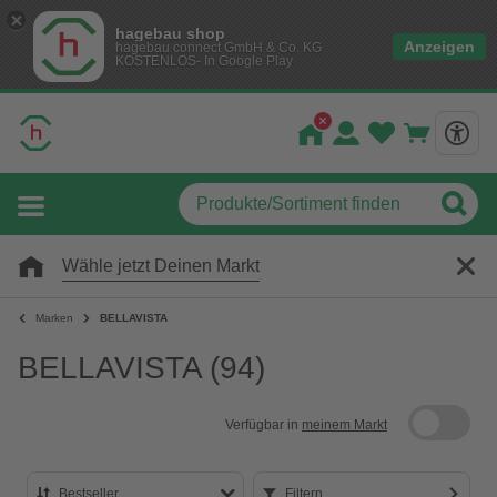
hagebau shop
Anzeigen
hagebau connect GmbH & Co. KG
KOSTENLOS- In Google Play
Wähle jetzt Deinen Markt
Marken
BELLAVISTA
BELLAVISTA
(94)
Verfügbar in
meinem Markt
Bestseller
Filtern