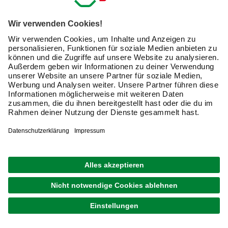
Nach Bestätigung meines Einverständnisses erhalte
ich einen
10 € Willkommensgutschein
*.
Bitte beachte auch unsere
Datenschutzhinweise
.
JETZT ANMELDEN
Unsere Zahlungsarten
Kontakt