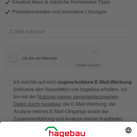
Kreative Ideen & nützliche Heimwerker-Tipps
Produktneuheiten und innovative Lösungen
E-Mail-Adresse
Friendly Captcha
Ich möchte auf mich
zugeschnittene E-Mail-Werbung
(inklusive den Newsletter) von hagebau erhalten. Ich
bin mit der
Nutzung meiner personenbezogenen
Daten durch hagebau
, die E-Mail-Werbung, die
Analyse meines E-Mail-Umgangs sowie die
Zusammenführung und Analyse meiner Kaufdaten,
Coupons und Kartenvorteile umfasst, einverstanden.
Mein Einverständnis kann ich jederzeit widerrufen.