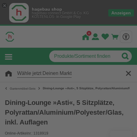
hagebau shop
Anzeigen
hagebau connect GmbH & Co. KG
KOSTENLOS- In Google Play
Wähle jetzt Deinen Markt
Dining-Lounge »Asti«, 5 Sitzplätze, Polyrattan/Aluminium/Polye
Gartenmöbel-Sets
Dining-Lounge »Asti«, 5 Sitzplätze,
Polyrattan/Aluminium/Polyester/Glas,
inkl. Auflagen
Online-Artikelnr.: 1318919