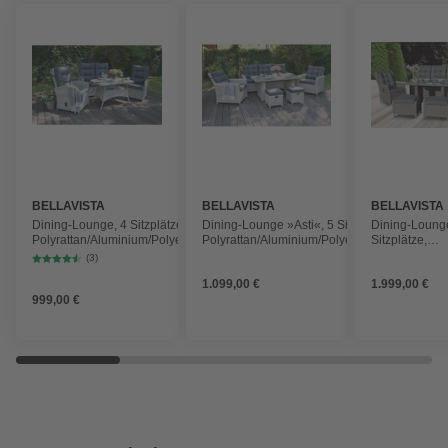
BELLAVISTA
BELLAVISTA
BELLAVISTA
Dining-Lounge, 4 Sitzplätze,
Dining-Lounge »Asti«, 5 Sitzplätze,
Dining-Lounge
Polyrattan/Aluminium/Polyester/Glas,
Polyrattan/Aluminium/Polyester/Glas,
Sitzplätze,
inkl. Auflagen
inkl. Auflagen
Polyrattan/Al
(3)
inkl. Auflagen
1.099,00 €
1.999,00 €
999,00 €