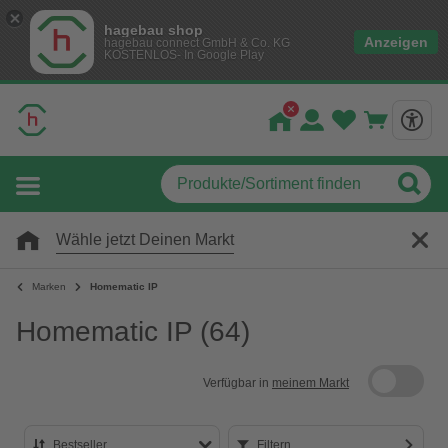
hagebau shop
Anzeigen
hagebau connect GmbH & Co. KG
KOSTENLOS- In Google Play
Wähle jetzt Deinen Markt
Marken
Homematic IP
Homematic IP
(64)
Verfügbar in
meinem Markt
Bestseller
Filtern