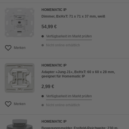
HOMEMATIC IP
Dimmer, BxHxT: 71 x 71 x 37 mm, weiß
54,99 €
Verfügbarkeit im Markt prüfen
Nicht online erhältlich
Merken
HOMEMATIC IP
Adapter »Jung J1«, BxHxT: 60 x 60 x 28 mm,
geeignet für Homematic IP
2,99 €
Verfügbarkeit im Markt prüfen
Merken
Nicht online erhältlich
HOMEMATIC IP
Bewegungsmelder, Freifeld-Reichweite: 230 m,