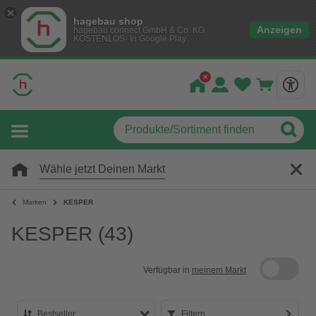
hagebau shop
Anzeigen
hagebau connect GmbH & Co. KG
KOSTENLOS- In Google Play
Wähle jetzt Deinen Markt
Marken
KESPER
KESPER
(43)
Verfügbar in
meinem Markt
Bestseller
Filtern