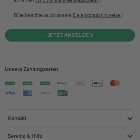
ich einen
10 € Willkommensgutschein
*.
Bitte beachte auch unsere
Datenschutzhinweise
.
JETZT ANMELDEN
Unsere Zahlungsarten
Kontakt
Dein Kontakt zu uns
Service & Hilfe