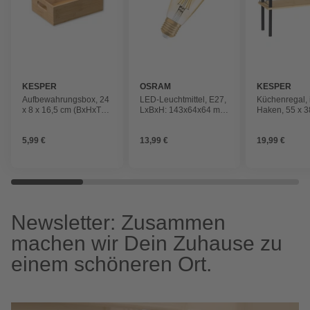
KESPER
OSRAM
KESPER
Aufbewahrungsbox, 24
LED-Leuchtmittel, E27,
Küchenregal, i
x 8 x 16,5 cm (BxHxT),
LxBxH: 143x64x64 mm,
Haken, 55 x 3
stapelbar, Kiefer
warmweiß, goldfarben
(BxHxT), Bam
braun/schwar
5,99 €
13,99 €
19,99 €
Newsletter: Zusammen
machen wir Dein Zuhause zu
einem schöneren Ort.