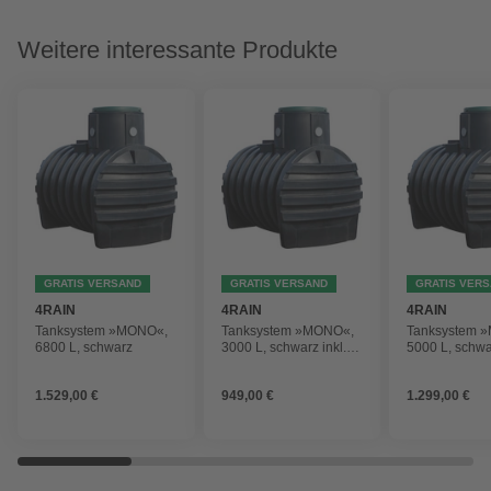
Weitere interessante Produkte
GRATIS VERSAND
GRATIS VERSAND
GRATIS VER
4RAIN
4RAIN
4RAIN
Tanksystem »MONO«,
Tanksystem »MONO«,
Tanksystem 
6800 L, schwarz
3000 L, schwarz inkl.
5000 L, schwar
PE-Deckel
PE-Deckel un
Einbauanleit
1.529,00 €
949,00 €
1.299,00 €