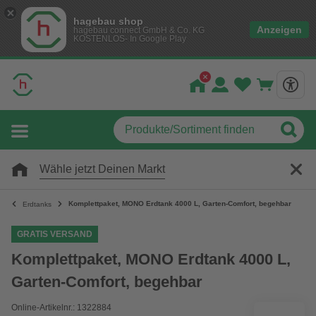
hagebau shop
Anzeigen
hagebau connect GmbH & Co. KG
KOSTENLOS- In Google Play
Wähle jetzt Deinen Markt
Komplettpaket, MONO Erdtank 4000 L, Garten-Comfort, begehbar
Erdtanks
GRATIS VERSAND
Komplettpaket, MONO Erdtank 4000 L,
Garten-Comfort, begehbar
Online-Artikelnr.: 1322884