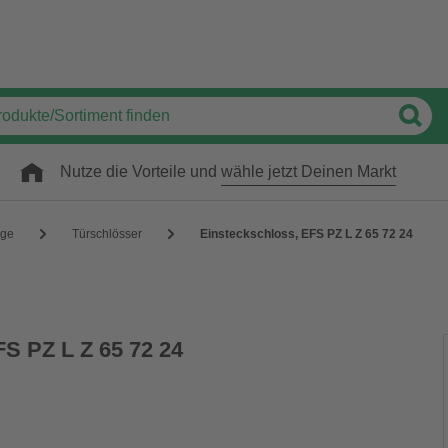
Nutze die Vorteile und
wähle jetzt Deinen Markt
äge
Türschlösser
Einsteckschloss, EFS PZ L Z 65 72 24
FS PZ L Z 65 72 24