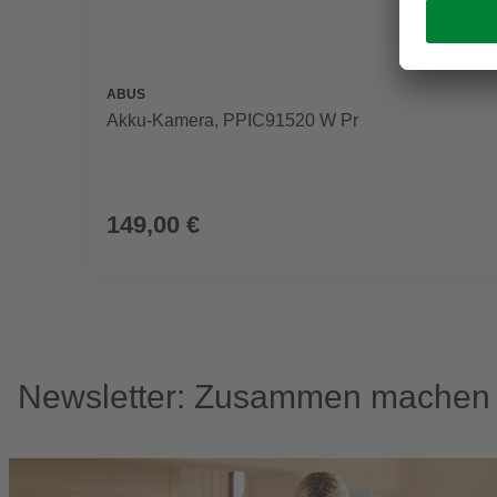
ABUS
Akku-Kamera, PPIC91520 W Pr
149,00 €
Newsletter: Zusammen machen w