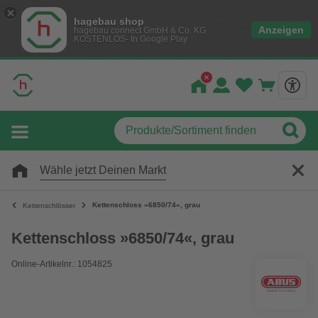
hagebau shop
Anzeigen
hagebau connect GmbH & Co. KG
KOSTENLOS- In Google Play
Wähle jetzt Deinen Markt
Kettenschloss »6850/74«, grau
Kettenschlösser
Kettenschloss »6850/74«, grau
Online-Artikelnr.: 1054825