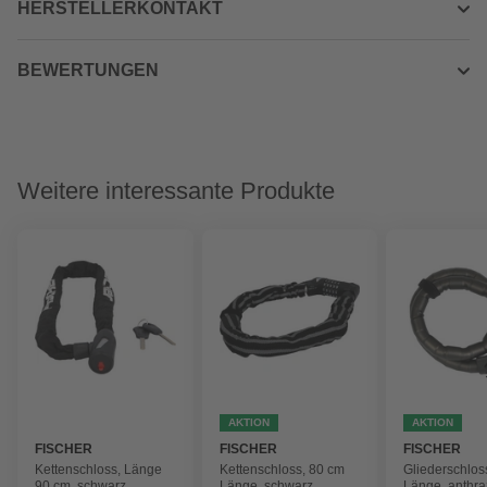
HERSTELLERKONTAKT
BEWERTUNGEN
Weitere interessante Produkte
AKTION
AKTION
FISCHER
FISCHER
FISCHER
Kettenschloss, Länge
Kettenschloss, 80 cm
Gliederschlos
90 cm, schwarz
Länge, schwarz
Länge, anthra