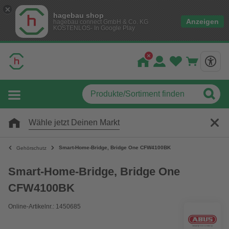
hagebau shop
Anzeigen
hagebau connect GmbH & Co. KG
KOSTENLOS- In Google Play
Wähle jetzt Deinen Markt
Smart-Home-Bridge, Bridge One CFW4100BK
Gehörschutz
Smart-Home-Bridge, Bridge One
CFW4100BK
Online-Artikelnr.: 1450685