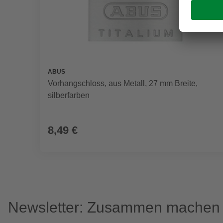
ABUS
Vorhangschloss, aus Metall, 27 mm Breite,
silberfarben
8,49 €
Newsletter: Zusammen machen w