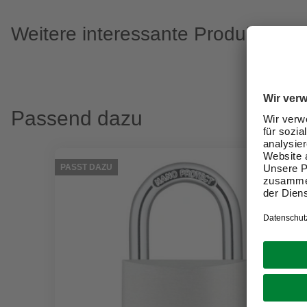
Weitere interessante Produkte
Passend dazu
PASST DAZU