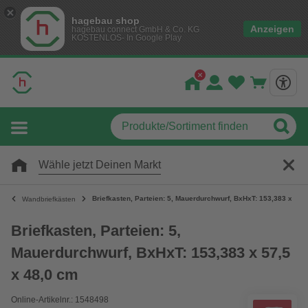
hagebau shop
Anzeigen
hagebau connect GmbH & Co. KG
KOSTENLOS- In Google Play
Wähle jetzt Deinen Markt
Briefkasten, Parteien: 5, Mauerdurchwurf, BxHxT: 153,383 x 57,
Wandbriefkästen
Briefkasten, Parteien: 5,
Mauerdurchwurf, BxHxT: 153,383 x 57,5
x 48,0 cm
Online-Artikelnr.: 1548498