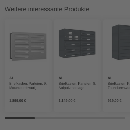
Weitere interessante Produkte
AL
AL
AL
BRIEFKASTENSYSTEME
BRIEFKASTENSYSTEME
BRIEFKAST
Briefkasten, Parteien: 9,
Briefkasten, Parteien: 8,
Briefkasten, P
Mauerdurchwurf,
Aufputzmontage,
Zaundurchwur
BxHxT: 76,8 x 57,5 x
BxHxT: 153,369 x 57,5
38,5 x 57,5 x 
48,0 cm
x 27,5 cm
1.899,00 €
1.149,00 €
919,00 €