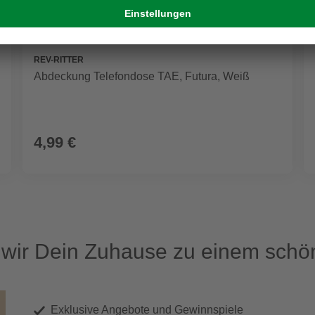
REV-RITTER
Abdeckung Telefondose TAE, Futura, Weiß
4,99 €
ir Dein Zuhause zu einem schön
Exklusive Angebote und Gewinnspiele