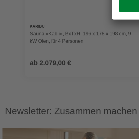
KARIBU
Sauna »Kabli«, BxTxH: 196 x 178 x 198 cm, 9
kW Ofen, für 4 Personen
ab
2.079,00 €
Newsletter: Zusammen machen w