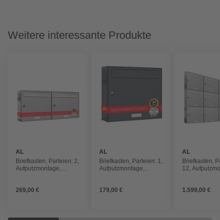
Weitere interessante Produkte
AL
AL
AL
BRIEFKASTENSYSTEME
BRIEFKASTENSYSTEME
BRIEFKAST
Briefkasten, Parteien: 2,
Briefkasten, Parteien: 1,
Briefkasten, P
Aufputzmontage,
Aufputzmontage,
12, Aufputzmo
BxHxT: 76,6 x 34,5 x
BxHxT: 38,5 x 34,5 x
BxHxT: 153,2 
11,6 cm
11,6 cm
11,6 cm
269,00 €
179,00 €
1.599,00 €