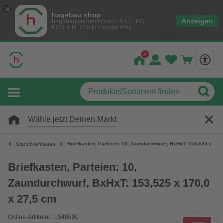
hagebau shop
Anzeigen
hagebau connect GmbH & Co. KG
KOSTENLOS- In Google Play
Wähle jetzt Deinen Markt
Briefkasten, Parteien: 10, Zaundurchwurf, BxHxT: 153,525 x 170
Standbriefkästen
Briefkasten, Parteien: 10,
Zaundurchwurf, BxHxT: 153,525 x 170,0
x 27,5 cm
Online-Artikelnr.: 1548600