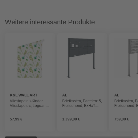
Weitere interessante Produkte
K&L WALL ART
AL
AL
BRIEFKASTENSYSTEME
BRIEFKAST
Vliestapete »Kinder
Briefkasten, Parteien: 5,
Briefkasten, P
Vliestapete«, Leguan
Freistehend, BxHxT:
Freistehend, 
Dino Dinosaurier,
153,494 x 150,0 x 11,6
153,240 x 150
mehrfarbig, matt
cm
cm
57,99 €
1.399,00 €
759,00 €